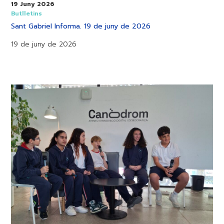
19 Juny 2026
Butlletins
Sant Gabriel Informa. 19 de juny de 2026
19 de juny de 2026
Xarxa
de
ràdios
comunitàries
de
Barcelona