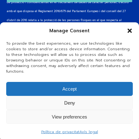
de protecció i confidencialitat en el tractament de dades de caràcter personal, d’acord
amb el que disposa el Reglament 2016/679 del Parlament Europeo i del consell del 27
d’abril de 2016 relatiu a la protecció de les persones físiques en el que respecta al
tractament de les dades personals i a la circulació d’aquestes dades (RGPD)
Manage Consent
To provide the best experiences, we use technologies like
A les xarxes
cookies to store and/or access device information. Consenting
to these technologies will allow us to process data such as
browsing behavior or unique IDs on this site. Not consenting or
Twitter
Instagram
YouTube
Telegram
withdrawing consent, may adversely affect certain features and
functions.
Accept
®
Col·legi Sant Gabriel
Deny
Avís legal
Política de cookies
Política de privacitat
View preferences
Ètica i compliment normatiu
Política de privacitat
Avís legal
Sistema Intern d’Informació