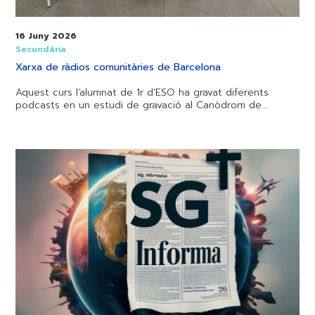
16 Juny 2026
Secundària
Xarxa de ràdios comunitàries de Barcelona
Aquest curs l’alumnat de 1r d’ESO ha gravat diferents
podcasts en un estudi de gravació al Canòdrom de…
Sant
Gabriel
Informa.
5
de
juny
de
2026