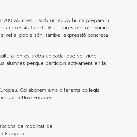
 a 700 alumnes, i amb un equip humà preparat i
s necessitats actuals i futures de tot l’alumnat.
 servei al poble són, també, expressió concreta
cultural on es troba ubicada, que vol viure
us alumnes perquè participin activament en la
ropeu. Col·laborem amb diferents col·legis
ics de la Unió Europea
ccions de mobilitat de
ió Europea.