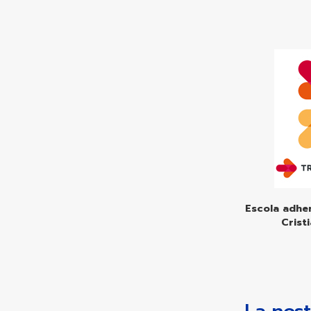
Escola adher
Crist