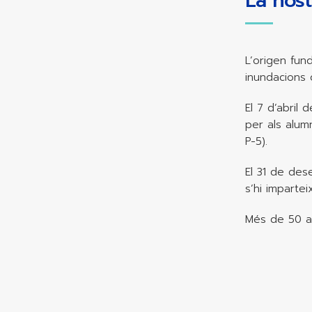
La nost
L’origen fun
inundacions 
El 7 d’abril 
per als alumn
P-5).
El 31 de des
s’hi imparte
Més de 50 