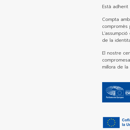
Està adherit
Compta amb u
compromès pe
L’assumpció 
de la identit
El nostre ce
compromesa a
millora de la