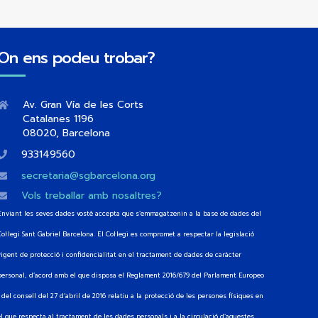
On ens podeu trobar?
Av. Gran Vía de les Corts
Catalanes 1196
08020, Barcelona
933149560
secretaria@sgbarcelona.org
Vols treballar amb nosaltres?
Enviant les seves dades vostè accepta que s’emmagatzenin a la base de dades del
Col·legi Sant Gabriel Barcelona. El Col·legi es compromet a respectar la legislació
vigent de protecció i confidencialitat en el tractament de dades de caràcter
personal, d’acord amb el que disposa el Reglament 2016/679 del Parlament Europeo
i del consell del 27 d’abril de 2016 relatiu a la protecció de les persones físiques en
el que respecta al tractament de les dades personals i a la circulació d’aquestes