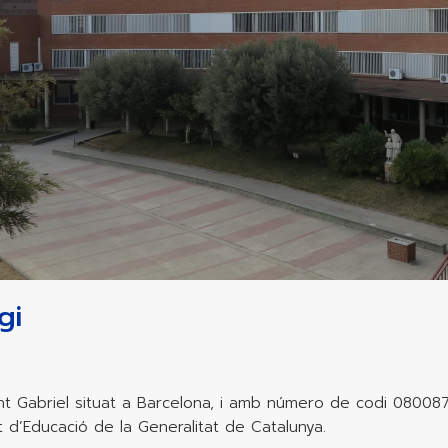
gi
Sant Gabriel situat a Barcelona, i amb número de codi 08008
d’Educació de la Generalitat de Catalunya.