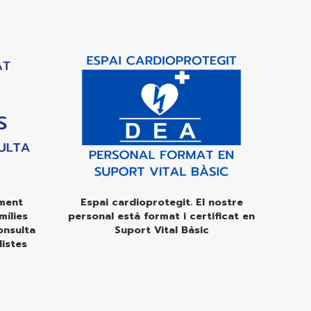
ment
Espai cardioprotegit. El nostre
mílies
personal està format i certificat en
onsulta
Suport Vital Bàsic
listes