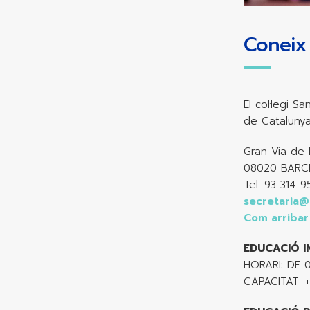
Coneix 
El col·legi 
de Catalunya
Gran Via de 
08020 BARC
Tel. 93 314 9
secretaria@
Com arribar
EDUCACIÓ I
HORARI: DE 0
CAPACITAT: 