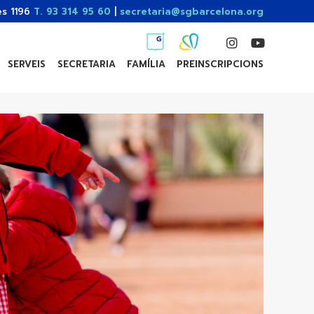
es 1196
T. 93 314 95 60
|
secretaria@sgbarcelona.org
SERVEIS
SECRETARIA
FAMÍLIA
PREINSCRIPCIONS