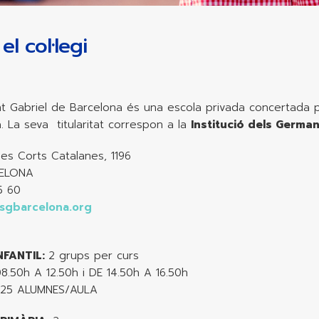
el col·legi
Sant Gabriel de Barcelona és una escola privada concertada
. La seva titularitat correspon a la
Institució dels German
les Corts Catalanes, 1196
ELONA
5 60
sgbarcelona.org
NFANTIL:
2 grups per curs
8.50h A 12.50h i DE 14.50h A 16.50h
+25 ALUMNES/AULA