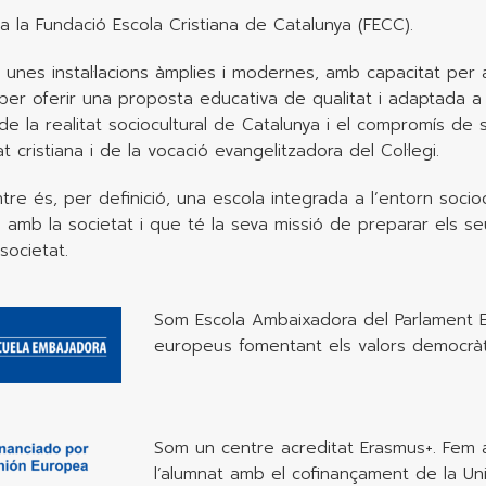
 a la Fundació Escola Cristiana de Catalunya (FECC).
nes instal·lacions àmplies i modernes, amb capacitat per
r oferir una proposta educativa de qualitat i adaptada a le
de la realitat sociocultural de Catalunya i el compromís de
at cristiana i de la vocació evangelitzadora del Col·legi.
ntre és, per definició, una escola integrada a l’entorn socio
mb la societat i que té la seva missió de preparar els se
 societat.
Som Escola Ambaixadora del Parlament Eu
europeus fomentant els valors democràt
Som un centre acreditat Erasmus+. Fem a
l’alumnat amb el cofinançament de la Un