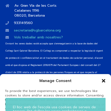
Av. Gran Vía de les Corts
Catalanes 1196
08020, Barcelona
933149560
secretaria@sgbarcelona.org
Vols treballar amb nosaltres?
Enviant les seves dades vostè accepta que s’emmagatzenin a la base de dades del
Col·legi Sant Gabriel Barcelona. El Col·legi es compromet a respectar la legislació vigent
de protecció i confidencialitat en el tractament de dades de caràcter personal, d’acord
amb el que disposa el Reglament 2016/679 del Parlament Europeo i del consell del 27
d’abril de 2016 relatiu a la protecció de les persones físiques en el que respecta al
tractament de les dades personals i a la circulació d’aquestes dades (RGPD)
Manage Consent
To provide the best experiences, we use technologies like
A les xarxes
cookies to store and/or access device information. Consenting
to these technologies will allow us to process data such as
browsing behavior or unique IDs on this site. Not consenting or
Twitter
Instagram
YouTube
Telegram
El lloc web de l'escola usa cookies de serveis de
withdrawing consent, may adversely affect certain features and