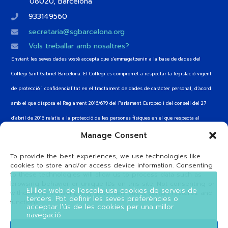
08020, Barcelona
933149560
secretaria@sgbarcelona.org
Vols treballar amb nosaltres?
Enviant les seves dades vostè accepta que s’emmagatzenin a la base de dades del
Col·legi Sant Gabriel Barcelona. El Col·legi es compromet a respectar la legislació vigent
de protecció i confidencialitat en el tractament de dades de caràcter personal, d’acord
amb el que disposa el Reglament 2016/679 del Parlament Europeo i del consell del 27
d’abril de 2016 relatiu a la protecció de les persones físiques en el que respecta al
tractament de les dades personals i a la circulació d’aquestes dades (RGPD)
Manage Consent
To provide the best experiences, we use technologies like
A les xarxes
cookies to store and/or access device information. Consenting
to these technologies will allow us to process data such as
browsing behavior or unique IDs on this site. Not consenting or
Twitter
Instagram
YouTube
Telegram
El lloc web de l'escola usa cookies de serveis de
withdrawing consent, may adversely affect certain features and
tercers. Pot definir les seves preferències o
functions.
acceptar l'ús de les cookies per una millor
navegació