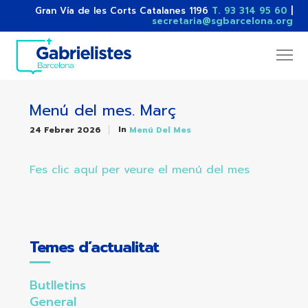
Gran Vía de les Corts Catalanes 1196
T. 93 314 95 60
|
secretaria@sgbarcelona.org
Menú del mes. Març
In
24 Febrer 2026
Menú Del Mes
Fes clic aquí per veure el menú del mes
Temes d’actualitat
Butlletins
General