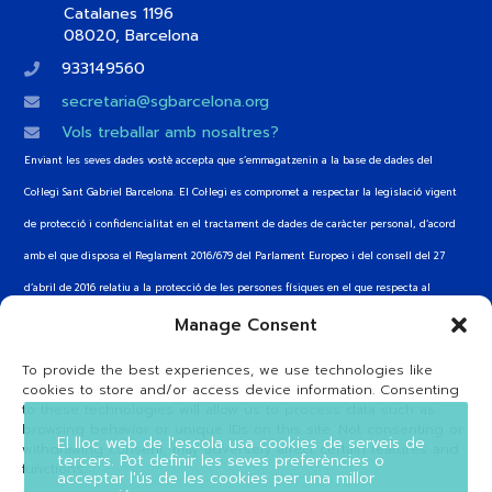
Catalanes 1196
08020, Barcelona
933149560
secretaria@sgbarcelona.org
Vols treballar amb nosaltres?
Enviant les seves dades vostè accepta que s’emmagatzenin a la base de dades del
Col·legi Sant Gabriel Barcelona. El Col·legi es compromet a respectar la legislació vigent
de protecció i confidencialitat en el tractament de dades de caràcter personal, d’acord
amb el que disposa el Reglament 2016/679 del Parlament Europeo i del consell del 27
d’abril de 2016 relatiu a la protecció de les persones físiques en el que respecta al
tractament de les dades personals i a la circulació d’aquestes dades (RGPD)
Manage Consent
To provide the best experiences, we use technologies like
A les xarxes
cookies to store and/or access device information. Consenting
to these technologies will allow us to process data such as
browsing behavior or unique IDs on this site. Not consenting or
Twitter
Instagram
YouTube
Telegram
El lloc web de l'escola usa cookies de serveis de
withdrawing consent, may adversely affect certain features and
tercers. Pot definir les seves preferències o
functions.
acceptar l'ús de les cookies per una millor